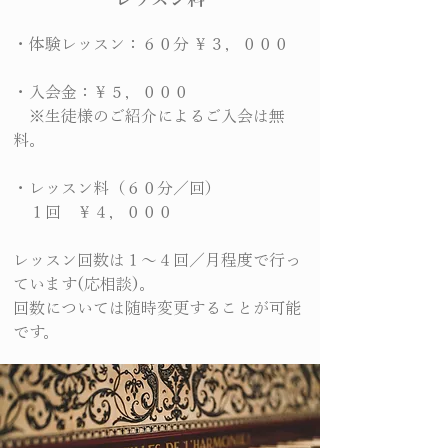
・体験レッスン：６０分 ￥３，０００
・入会金：￥５，０００
※生徒様のご紹介によるご入会は無
料。
・レッスン料（６０分／回）
１回 ￥４，０００
レッスン回数は１～４回／月程度で行っ
ています(応相談)。
回数については随時変更することが可能
です。