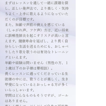
まずはレッスンを通して一緒に課題を探
し、正しい発声法で、より楽しく・気持
ちよく・上手に歌えるようになっていた
だくのが目標です。
また、加齢で声筋の衰えを感じている
（しゃがれ声、フケ声）方は、近い将来
に誤嚥性肺炎を起こすリスクが高いと言
えます。健康寿命を延ばし、より長く自
分らしい生活を送るためにも、おしゃべ
りしたり歌を歌うのは有効なトレーニン
グといえます。
年齢や経験は問いません（男性の方、１
３歳以下のお子様は要相談）。
長くレッスンに通ってくださっている生
徒様の中には、歌うことが楽しく、生き
甲斐になっているとおっしゃる方が多く
いらっしゃいます。
学問はどんなものもそうですが、ゴール
はありません。